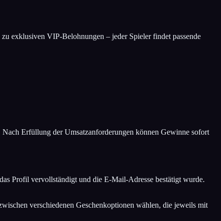
 zu exklusiven VIP-Belohnungen – jeder Spieler findet passende
sen. Nach Erfüllung der Umsatzanforderungen können Gewinne sofort
as Profil vervollständigt und die E-Mail-Adresse bestätigt wurde.
n zwischen verschiedenen Geschenkoptionen wählen, die jeweils mit