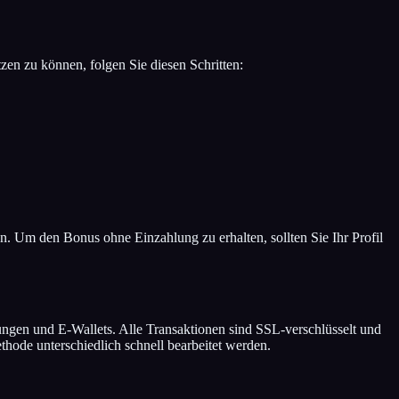
en zu können, folgen Sie diesen Schritten:
n. Um den Bonus ohne Einzahlung zu erhalten, sollten Sie Ihr Profil
ngen und E-Wallets. Alle Transaktionen sind SSL-verschlüsselt und
ode unterschiedlich schnell bearbeitet werden.