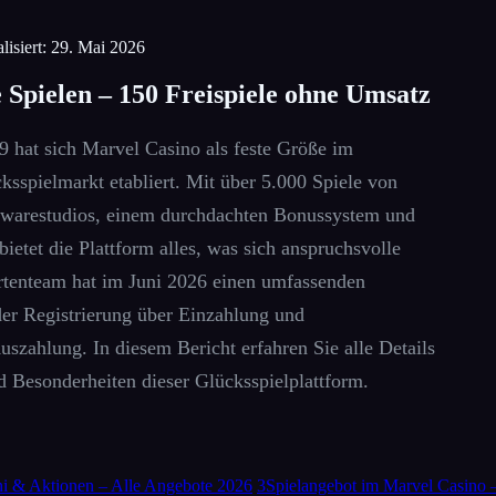
lisiert: 29. Mai 2026
 Spielen – 150 Freispiele ohne Umsatz
9 hat sich Marvel Casino als feste Größe im
sspielmarkt etabliert. Mit über 5.000 Spiele von
twarestudios, einem durchdachten Bonussystem und
ietet die Plattform alles, was sich anspruchsvolle
rtenteam hat im Juni 2026 einen umfassenden
der Registrierung über Einzahlung und
uszahlung. In diesem Bericht erfahren Sie alle Details
 Besonderheiten dieser Glücksspielplattform.
i & Aktionen – Alle Angebote 2026
3
Spielangebot im Marvel Casino –