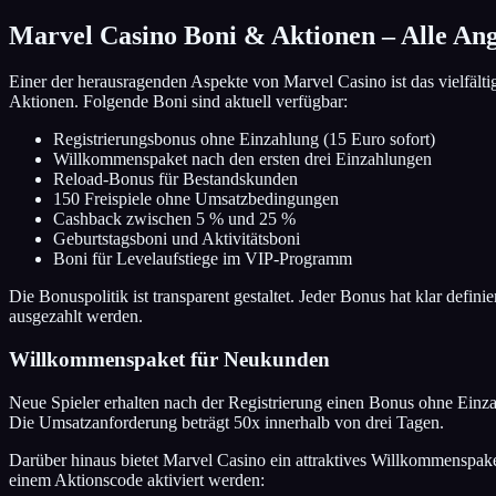
Marvel Casino Boni & Aktionen – Alle An
Einer der herausragenden Aspekte von Marvel Casino ist das vielfäl
Aktionen. Folgende Boni sind aktuell verfügbar:
Registrierungsbonus ohne Einzahlung (15 Euro sofort)
Willkommenspaket nach den ersten drei Einzahlungen
Reload-Bonus für Bestandskunden
150 Freispiele ohne Umsatzbedingungen
Cashback zwischen 5 % und 25 %
Geburtstagsboni und Aktivitätsboni
Boni für Levelaufstiege im VIP-Programm
Die Bonuspolitik ist transparent gestaltet. Jeder Bonus hat klar de
ausgezahlt werden.
Willkommenspaket für Neukunden
Neue Spieler erhalten nach der Registrierung einen Bonus ohne Einza
Die Umsatzanforderung beträgt 50x innerhalb von drei Tagen.
Darüber hinaus bietet Marvel Casino ein attraktives Willkommenspake
einem Aktionscode aktiviert werden: