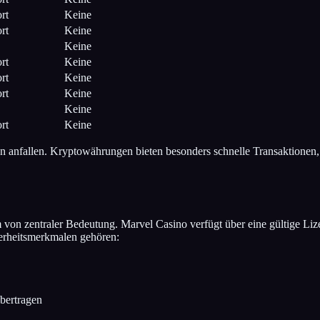
rt
Keine
rt
Keine
Keine
rt
Keine
rt
Keine
rt
Keine
Keine
rt
Keine
en anfallen. Kryptowährungen bieten besonders schnelle Transaktionen
orm von zentraler Bedeutung. Marvel Casino verfügt über eine gültige L
herheitsmerkmalen gehören:
übertragen