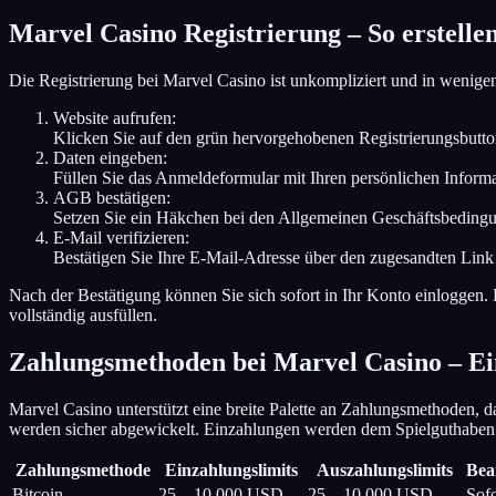
Marvel Casino Registrierung – So erstelle
Die Registrierung bei Marvel Casino ist unkompliziert und in wenige
Website aufrufen:
Klicken Sie auf den grün hervorgehobenen Registrierungsbutton 
Daten eingeben:
Füllen Sie das Anmeldeformular mit Ihren persönlichen Informa
AGB bestätigen:
Setzen Sie ein Häkchen bei den Allgemeinen Geschäftsbedingun
E-Mail verifizieren:
Bestätigen Sie Ihre E-Mail-Adresse über den zugesandten Link 
Nach der Bestätigung können Sie sich sofort in Ihr Konto einloggen. 
vollständig ausfüllen.
Zahlungsmethoden bei Marvel Casino – Ei
Marvel Casino unterstützt eine breite Palette an Zahlungsmethoden
werden sicher abgewickelt. Einzahlungen werden dem Spielguthaben i
Zahlungsmethode
Einzahlungslimits
Auszahlungslimits
Bea
Bitcoin
25 – 10.000 USD
25 – 10.000 USD
Sofo