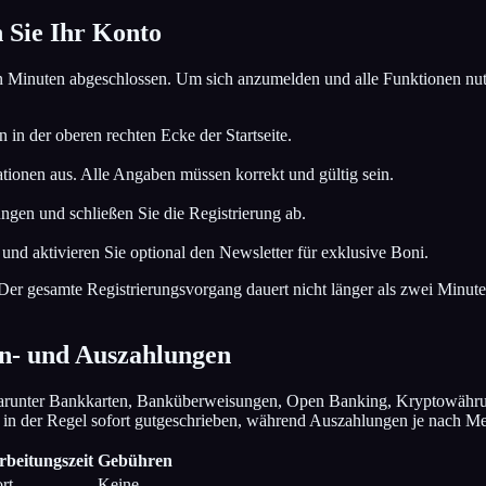
n Sie Ihr Konto
n Minuten abgeschlossen. Um sich anzumelden und alle Funktionen nutz
in der oberen rechten Ecke der Startseite.
tionen aus. Alle Angaben müssen korrekt und gültig sein.
gen und schließen Sie die Registrierung ab.
und aktivieren Sie optional den Newsletter für exklusive Boni.
Der gesamte Registrierungsvorgang dauert nicht länger als zwei Minute
n- und Auszahlungen
, darunter Bankkarten, Banküberweisungen, Open Banking, Kryptowähru
n der Regel sofort gutgeschrieben, während Auszahlungen je nach Meth
rbeitungszeit
Gebühren
rt
Keine