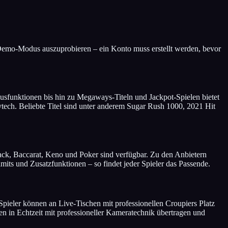
im Demo-Modus auszuprobieren – ein Konto muss erstellt werden, bevor
sfunktionen bis hin zu Megaways-Titeln und Jackpot-Spielen bietet
ech. Beliebte Titel sind unter anderem Sugar Rush 1000, 2021 Hit
jack, Baccarat, Keno und Poker sind verfügbar. Zu den Anbietern
its und Zusatzfunktionen – so findet jeder Spieler das Passende.
pieler können an Live-Tischen mit professionellen Croupiers Platz
n in Echtzeit mit professioneller Kameratechnik übertragen und