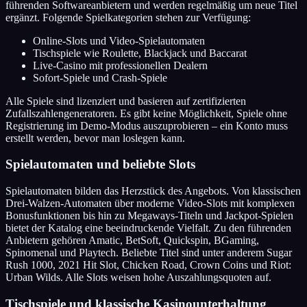
führenden Softwareanbietern und werden regelmäßig um neue Titel
ergänzt. Folgende Spielkategorien stehen zur Verfügung:
Online-Slots und Video-Spielautomaten
Tischspiele wie Roulette, Blackjack und Baccarat
Live-Casino mit professionellen Dealern
Sofort-Spiele und Crash-Spiele
Alle Spiele sind lizenziert und basieren auf zertifizierten
Zufallszahlengeneratoren. Es gibt keine Möglichkeit, Spiele ohne
Registrierung im Demo-Modus auszuprobieren – ein Konto muss
erstellt werden, bevor man loslegen kann.
Spielautomaten und beliebte Slots
Spielautomaten bilden das Herzstück des Angebots. Von klassischen
Drei-Walzen-Automaten über moderne Video-Slots mit komplexen
Bonusfunktionen bis hin zu Megaways-Titeln und Jackpot-Spielen
bietet der Katalog eine beeindruckende Vielfalt. Zu den führenden
Anbietern gehören Amatic, BetSoft, Quickspin, BGaming,
Spinomenal und Playtech. Beliebte Titel sind unter anderem Sugar
Rush 1000, 2021 Hit Slot, Chicken Road, Crown Coins und Riot:
Urban Wilds. Alle Slots weisen hohe Auszahlungsquoten auf.
Tischspiele und klassische Kasinounterhaltung