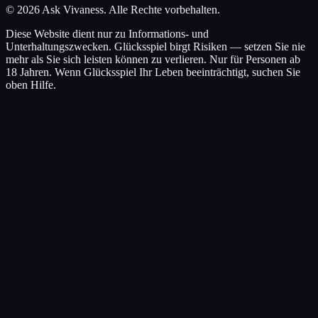
© 2026 Ask Vivaness. Alle Rechte vorbehalten.
Diese Website dient nur zu Informations- und
Unterhaltungszwecken. Glücksspiel birgt Risiken — setzen Sie nie
mehr als Sie sich leisten können zu verlieren. Nur für Personen ab
18 Jahren. Wenn Glücksspiel Ihr Leben beeinträchtigt, suchen Sie
oben Hilfe.