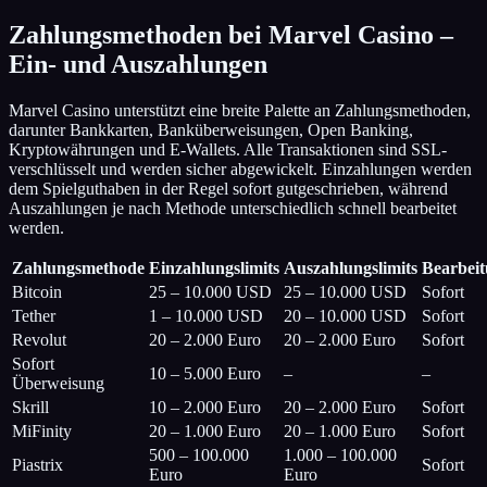
Zahlungsmethoden bei Marvel Casino –
Ein- und Auszahlungen
Marvel Casino unterstützt eine breite Palette an Zahlungsmethoden,
darunter Bankkarten, Banküberweisungen, Open Banking,
Kryptowährungen und E-Wallets. Alle Transaktionen sind SSL-
verschlüsselt und werden sicher abgewickelt. Einzahlungen werden
dem Spielguthaben in der Regel sofort gutgeschrieben, während
Auszahlungen je nach Methode unterschiedlich schnell bearbeitet
werden.
Zahlungsmethode
Einzahlungslimits
Auszahlungslimits
Bearbeit
Bitcoin
25 – 10.000 USD
25 – 10.000 USD
Sofort
Tether
1 – 10.000 USD
20 – 10.000 USD
Sofort
Revolut
20 – 2.000 Euro
20 – 2.000 Euro
Sofort
Sofort
10 – 5.000 Euro
–
–
Überweisung
Skrill
10 – 2.000 Euro
20 – 2.000 Euro
Sofort
MiFinity
20 – 1.000 Euro
20 – 1.000 Euro
Sofort
500 – 100.000
1.000 – 100.000
Piastrix
Sofort
Euro
Euro