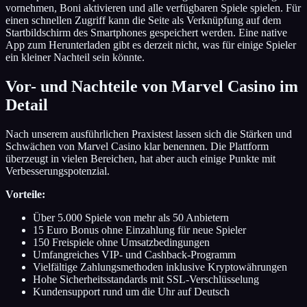
vornehmen, Boni aktivieren und alle verfügbaren Spiele spielen. Für
einen schnellen Zugriff kann die Seite als Verknüpfung auf dem
Startbildschirm des Smartphones gespeichert werden. Eine native
App zum Herunterladen gibt es derzeit nicht, was für einige Spieler
ein kleiner Nachteil sein könnte.
Vor- und Nachteile von Marvel Casino im
Detail
Nach unserem ausführlichen Praxistest lassen sich die Stärken und
Schwächen von Marvel Casino klar benennen. Die Plattform
überzeugt in vielen Bereichen, hat aber auch einige Punkte mit
Verbesserungspotenzial.
Vorteile:
Über 5.000 Spiele von mehr als 50 Anbietern
15 Euro Bonus ohne Einzahlung für neue Spieler
150 Freispiele ohne Umsatzbedingungen
Umfangreiches VIP- und Cashback-Programm
Vielfältige Zahlungsmethoden inklusive Kryptowährungen
Hohe Sicherheitsstandards mit SSL-Verschlüsselung
Kundensupport rund um die Uhr auf Deutsch